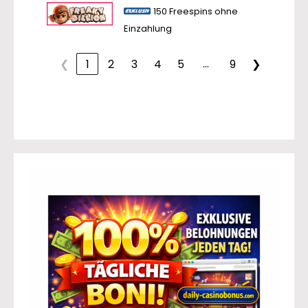
150 Freespins ohne
Einzahlung
…
❮
1
2
3
4
5
9
❯