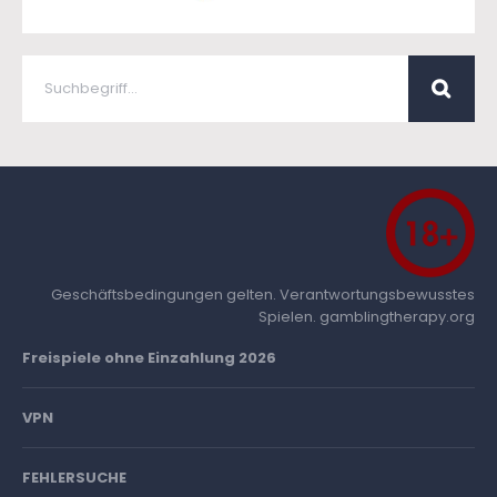
Geschäftsbedingungen gelten. Verantwortungsbewusstes
Spielen.
gamblingtherapy.org
Freispiele ohne Einzahlung 2026
VPN
FEHLERSUCHE