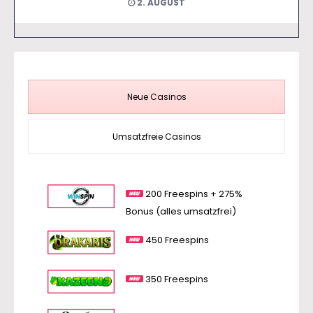
2. AUGUST
Neue Casinos
Umsatzfreie Casinos
200 Freespins + 275%
Bonus (alles umsatzfrei)
450 Freespins
350 Freespins