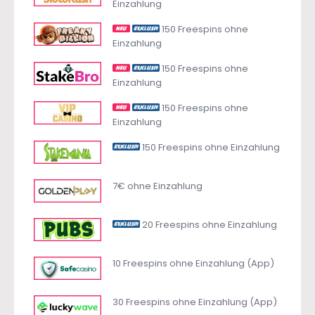
Einzahlung
150 Freespins ohne
Einzahlung
150 Freespins ohne
Einzahlung
150 Freespins ohne
Einzahlung
150 Freespins ohne Einzahlung
7€ ohne Einzahlung
20 Freespins ohne Einzahlung
10 Freespins ohne Einzahlung (App)
30 Freespins ohne Einzahlung (App)