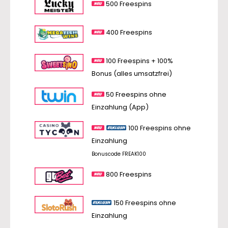
500 Freespins
400 Freespins
100 Freespins + 100%
Bonus (alles umsatzfrei)
50 Freespins ohne
Einzahlung (App)
100 Freespins ohne
Einzahlung
Bonuscode FREAK100
800 Freespins
150 Freespins ohne
Einzahlung