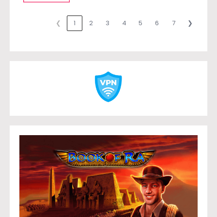
❮
1
2
3
4
5
6
7
❯