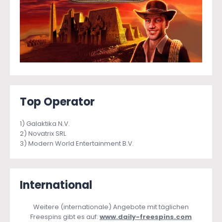
Top Operator
1)
Galaktika N.V.
2)
Novatrix SRL
3)
Modern World Entertainment B.V.
International
Weitere (internationale) Angebote mit täglichen
Freespins gibt es auf:
www.daily-freespins.com