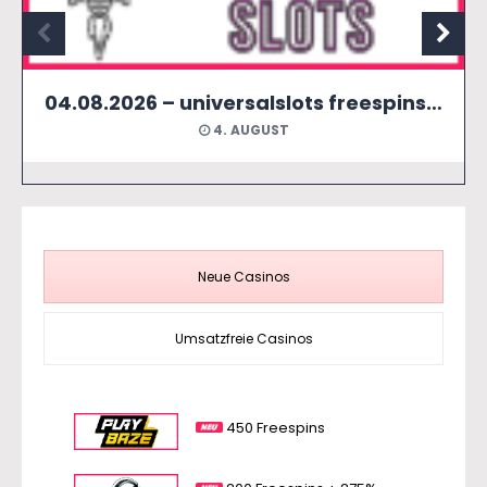
04.08.2026 – universalslots freespins 150
4. AUGUST
Neue Casinos
Umsatzfreie Casinos
450 Freespins