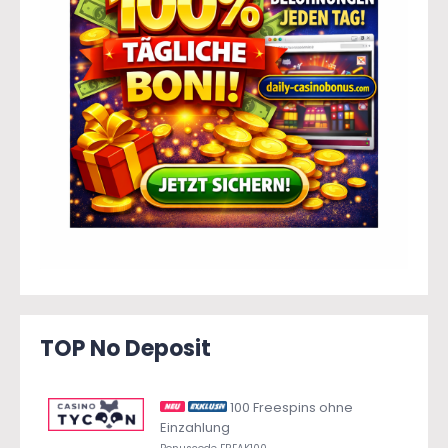
TOP No Deposit
100 Freespins ohne
Einzahlung