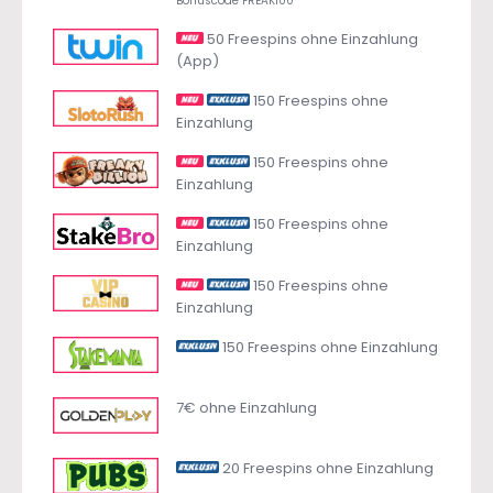
Bonuscode FREAK100
50 Freespins ohne Einzahlung
(App)
150 Freespins ohne
Einzahlung
150 Freespins ohne
Einzahlung
150 Freespins ohne
Einzahlung
150 Freespins ohne
Einzahlung
150 Freespins ohne Einzahlung
7€ ohne Einzahlung
20 Freespins ohne Einzahlung