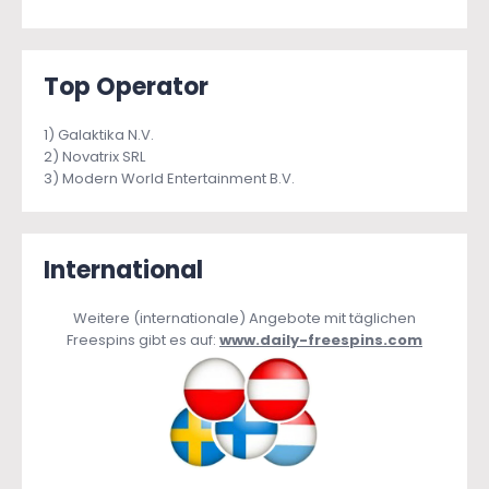
Top Operator
1)
Galaktika N.V.
2)
Novatrix SRL
3)
Modern World Entertainment B.V.
International
Weitere (internationale) Angebote mit täglichen
Freespins gibt es auf:
www.daily-freespins.com