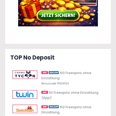
TOP No Deposit
100 Freespins ohne
Einzahlung
Bonuscode FREAK100
50 Freespins ohne Einzahlung
(App)
150 Freespins ohne
Einzahlung