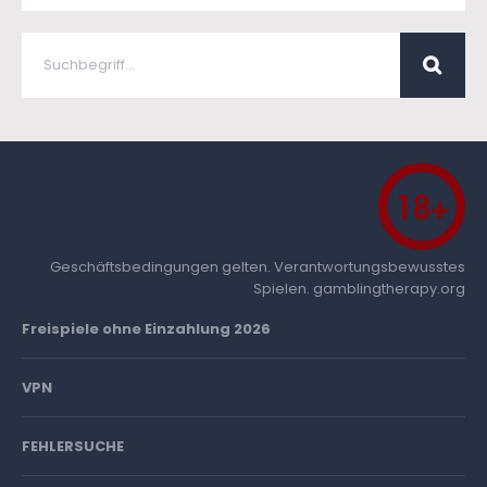
Geschäftsbedingungen gelten. Verantwortungsbewusstes
Spielen.
gamblingtherapy.org
Freispiele ohne Einzahlung 2026
VPN
FEHLERSUCHE