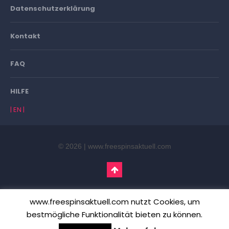
Datenschutzerklärung
Kontakt
FAQ
HILFE
| EN |
© 2026 | www.freespinsaktuell.com
Freespins ohne Einzahlung -
www.freespinsaktuell.com nutzt Cookies, um
bestmögliche Funktionalität bieten zu können.
jeden Tag!