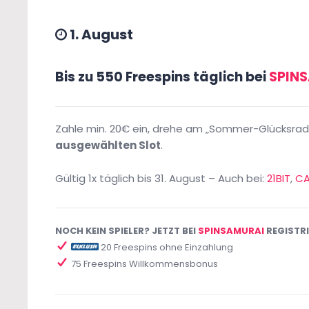
1. August
Bis zu 550 Freespins täglich bei
SPIN
Zahle min. 20€ ein, drehe am „Sommer-Glücksr
ausgewählten Slot
.
Gültig 1x täglich bis 31. August – Auch bei:
21BIT
,
CA
NOCH KEIN SPIELER? JETZT BEI
SPINSAMURAI
REGISTRI
20 Freespins ohne Einzahlung
75 Freespins Willkommensbonus