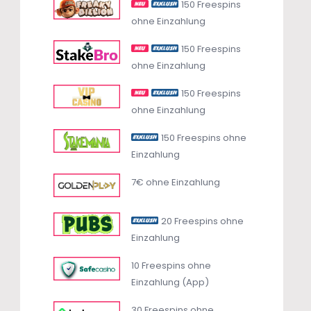
150 Freespins
ohne Einzahlung
150 Freespins
ohne Einzahlung
150 Freespins
ohne Einzahlung
150 Freespins ohne
Einzahlung
7€ ohne Einzahlung
20 Freespins ohne
Einzahlung
10 Freespins ohne
Einzahlung (App)
30 Freespins ohne