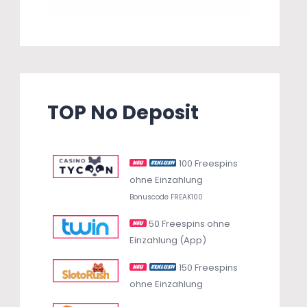
TOP No Deposit
100 Freespins
ohne Einzahlung
Bonuscode FREAK100
50 Freespins ohne
Einzahlung (App)
150 Freespins
ohne Einzahlung