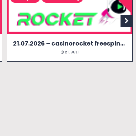
21.07.2026 – casinorocket freespins 1222
21. JULI