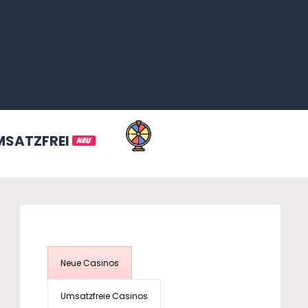
MSATZFREI
Neue Casinos
Umsatzfreie Casinos