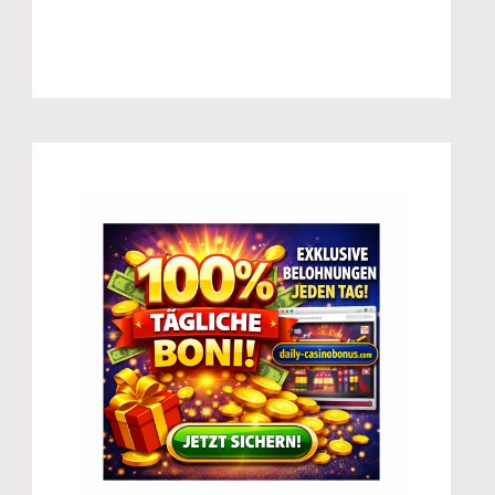
10.07.2026 – casinorocket freespins 1222
10. JULI